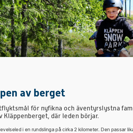
ppen av berget
utflyktsmål för nyfikna och äventyrslystna fa
v Kläppenberget, där leden börjar.
levelseled i en rundslinga på cirka 2 kilometer. Den passar li