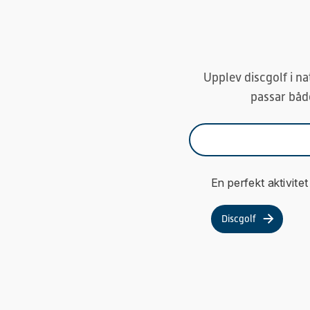
Upplev discgolf i n
passar både
En perfekt aktivit
Discgolf