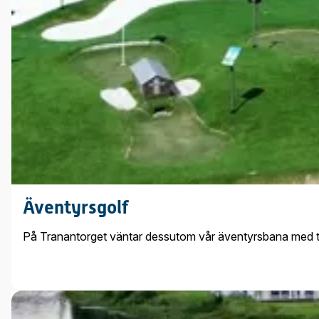
Äventyrsgolf
På Tranantorget väntar dessutom vår äventyrsbana med tol