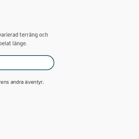
varierad terräng och
pelat länge.
rens andra äventyr.