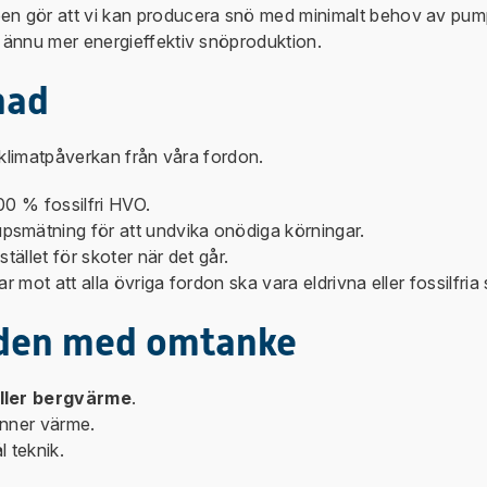
n gör att vi kan producera snö med minimalt behov av pumpn
i ännu mer energieffektiv snöproduktion.
nad
 klimatpåverkan från våra fordon.
00 % fossilfri HVO.
smätning för att undvika onödiga körningar.
stället för skoter när det går.
r mot att alla övriga fordon ska vara eldrivna eller fossilfria
den med omtanke
eller bergvärme
.
inner värme.
l teknik.