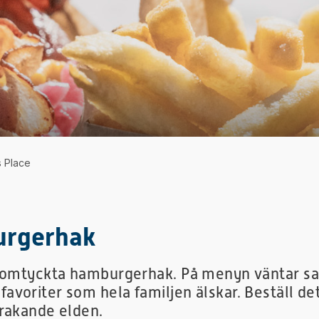
s Place
urgerhak
s omtyckta hamburgerhak. På menyn väntar sa
voriter som hela familjen älskar. Beställ de
prakande elden.