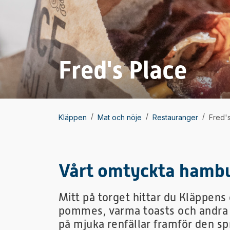
Fred's Place
/
/
/
Kläppen
Mat och nöje
Restauranger
Fred'
Vårt omtyckta hamb
Mitt på torget hittar du Kläppen
pommes, varma toasts och andra fa
på mjuka renfällar framför den s