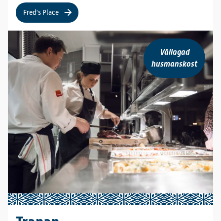
Fred's Place
Vällagad
husmanskost