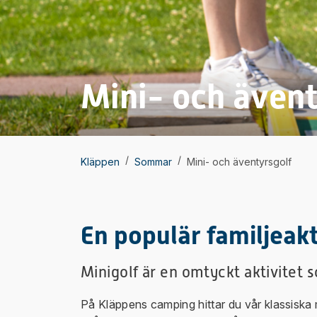
Mini- och ävent
/
/
Kläppen
Sommar
Mini- och äventyrsgolf
En populär familjeakt
Minigolf är en omtyckt aktivitet s
På Kläppens camping hittar du vår klassiska m