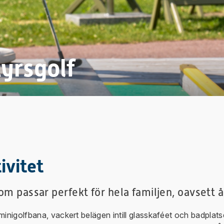
yrsgolf
ivitet
om passar perfekt för hela familjen, oavsett å
inigolfbana, vackert belägen intill glasskaféet och badplats